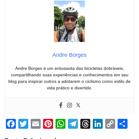
Andre Borges
Andre Borges é um entusiasta das bicicletas dobráveis,
compartilhando suas experiências e conhecimentos em seu
blog para inspirar outros a adotarem o ciclismo como estilo de
vida prático e divertido.
F
T
E
Pi
W
T
T
Li
C
S
a
wi
m
nt
h
el
hr
n
o
h