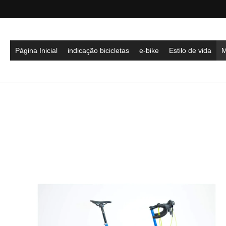
Página Inicial
indicação bicicletas
e-bike
Estilo de vida
M