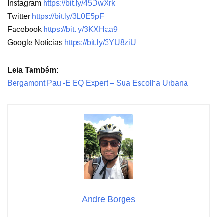
Instagram
https://bit.ly/45DwXrk
Twitter
https://bit.ly/3L0E5pF
Facebook
https://bit.ly/3KXHaa9
Google Notícias
https://bit.ly/3YU8ziU
Leia Também:
Bergamont Paul-E EQ Expert – Sua Escolha Urbana
Andre Borges