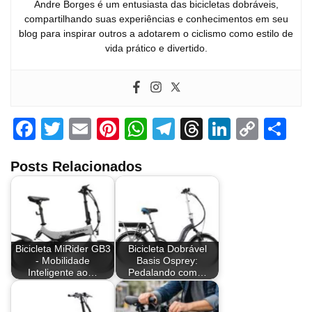
Andre Borges é um entusiasta das bicicletas dobráveis,
compartilhando suas experiências e conhecimentos em seu
blog para inspirar outros a adotarem o ciclismo como estilo de
vida prático e divertido.
F
T
E
Pi
W
T
T
Li
C
S
a
wi
m
nt
h
el
hr
n
o
h
Posts Relacionados
c
tt
ail
er
at
e
e
k
p
ar
e
er
e
s
gr
a
e
y
e
b
st
A
a
d
dI
Li
o
p
m
s
n
n
Bicicleta MiRider GB3
Bicicleta Dobrável
o
p
k
- Mobilidade
Basis Osprey:
Inteligente ao…
Pedalando com…
k