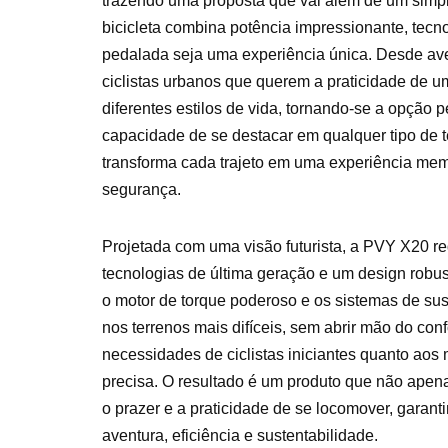
trazendo uma proposta que vai além de um simp
bicicleta combina potência impressionante, tecn
pedalada seja uma experiência única. Desde ave
ciclistas urbanos que querem a praticidade de u
diferentes estilos de vida, tornando-se a opção 
capacidade de se destacar em qualquer tipo de te
transforma cada trajeto em uma experiência memo
segurança.
Projetada com uma visão futurista, a PVY X20 red
tecnologias de última geração e um design rob
o motor de torque poderoso e os sistemas de s
nos terrenos mais difíceis, sem abrir mão do conf
necessidades de ciclistas iniciantes quanto aos
precisa. O resultado é um produto que não apen
o prazer e a praticidade de se locomover, gara
aventura, eficiência e sustentabilidade.