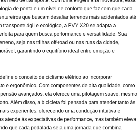
les meio de transporte. Com uma engenharia inovadora, essa
ologia de ponta e um nível de conforto que faz com que cada
ntureiros que buscam desafiar terrenos mais acidentados até
m transporte ágil e ecológico, a PVY X20 se adapta a
perfeita para quem busca performance e versatilidade. Sua
rreno, seja nas trilhas off-road ou nas ruas da cidade,
rável, garantindo o equilíbrio ideal entre emoção e
efine o conceito de ciclismo elétrico ao incorporar
usto e ergonômico. Com componentes de alta qualidade, como
uspensão avançados, ela oferece uma pilotagem suave, mesmo
orto. Além disso, a bicicleta foi pensada para atender tanto às
 mais experientes, oferecendo uma condução intuitiva e
as atende às expectativas de performance, mas também eleva
ntindo que cada pedalada seja uma jornada que combina