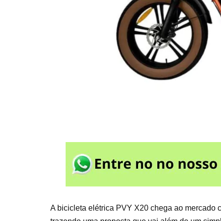
A bicicleta elétrica PVY X20 chega ao mercado 