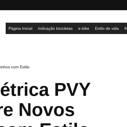
Página Inicial
indicação bicicletas
e-bike
Estilo de vida
M
inhos com Estilo
létrica PVY
re Novos