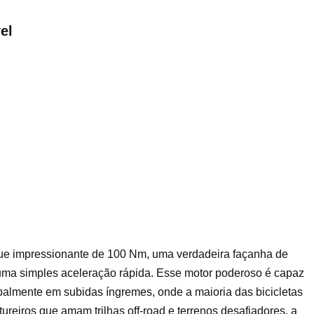
el
e impressionante de 100 Nm, uma verdadeira façanha de
uma simples aceleração rápida. Esse motor poderoso é capaz
almente em subidas íngremes, onde a maioria das bicicletas
ntureiros que amam trilhas off-road e terrenos desafiadores, a