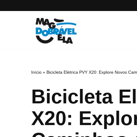
Pular
para
o
conteúdo
Início
»
Bicicleta Elétrica PVY X20: Explore Novos Cam
Bicicleta E
X20: Explo