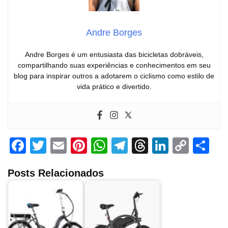
Andre Borges
Andre Borges é um entusiasta das bicicletas dobráveis,
compartilhando suas experiências e conhecimentos em seu
blog para inspirar outros a adotarem o ciclismo como estilo de
vida prático e divertido.
F
T
E
Pi
W
T
T
Li
C
S
a
wi
m
nt
h
el
hr
n
o
h
Posts Relacionados
c
tt
ail
er
at
e
e
k
p
ar
e
er
e
s
gr
a
e
y
e
b
st
A
a
d
dI
Li
o
p
m
s
n
n