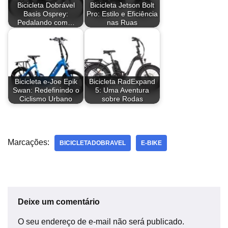
Bicicleta Dobrável
Bicicleta Jetson Bolt
o
p
k
Basis Osprey:
Pro: Estilo e Eficiência
Pedalando com…
nas Ruas
k
Bicicleta e-Joe Epik
Bicicleta RadExpand
Swan: Redefinindo o
5: Uma Aventura
Ciclismo Urbano
sobre Rodas
Marcações:
BICICLETADOBRAVEL
E-BIKE
Deixe um comentário
O seu endereço de e-mail não será publicado.